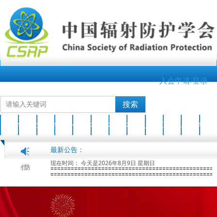
入会申请/登录
搜索
首页
学会介绍
业界新闻
学会动态
会员之家
科技成果
科普园地
科普活动
人才培养
互动交流
AOCRP-7
学会刊物
最新公告：
现在时间：
今天是2026年8月9日 星期日
关于开展2026年度中国辐射防护学会科学技术奖申报工作的通知
2026-04-17
第七届亚洲大洋洲辐射防护大会(AOCRP-7)暨中国辐射防护学会2026年学术年会征文通知(第一轮)
2026-
=================================================
=================================================