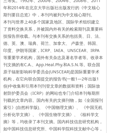
三等奖。1992年、2000年、2004年、2008年、2011
年和2014年在北京大学出版社出版发行的《中文核心
期刊要目总览》中，本刊均被列为中文核心期刊。
本刊与世界上40多个国家及地区、国际学术组织建立
了资料交换关系，并被国内外有关的检索期刊及重要科
技报告所收载。与本刊有交换关系的包括美、日、法、
德、英、澳、瑞典、荷兰、加拿大、 卢森堡、韩国、
印度、伊朗等国家，ICRP、IAEA、UNSCEAR、IRPA
等重要学术机构，国外有关杂志及著名学者等。收录本
刊文摘的有C.A.、App.Heal.Phy.和A.S.N.等。联合国
原子辐射影响科学委员会(UNSCEAR)是国际重要学术
机构，在它向联合国提交的报告书(一般1—2年出版1
份)中收集和引用本刊刊登文章的数据和资料；国际放
射防护委员会（ICRP）的网站也专门介绍本刊每期所
刊载的文章内容。国内有关的文摘刊物，如《全国报刊
索引》(自然科学版)、《中国物理文摘》、 《中国无机
分析化学文摘》、《中国生物学文摘》、《核科学文
摘》等，均收录了本刊文摘。国内科技信息研究机构，
如中国科技信息研究所、中国科学院科技文献中心等，