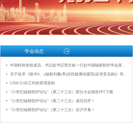
学会动态
中国科协党组成员、书记处书记周文标一行赴中国辐射防护学会座谈交流
넷
关于征求《脉冲X、γ辐射剂量(率)仪性能测试规范(征求意见稿)》等6项中国辐射防护学会团体标准意见的函
넷
UNSCEAR工作的管理原则
넷
“21世纪辐射防护论坛”（第二十三次）部分大会报告PPT下载
넷
“21世纪辐射防护论坛”（第二十三次）成功召开！
넷
“21世纪辐射防护论坛”（第二十三次）在沪开幕！
넷