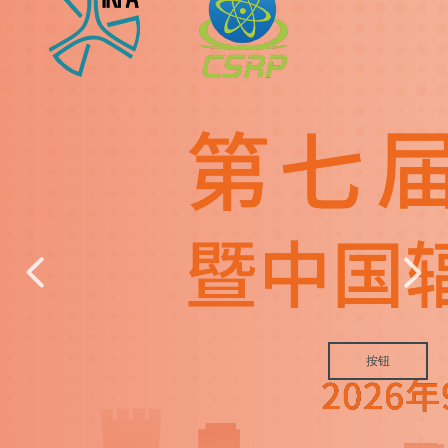
넳
넲
按钮