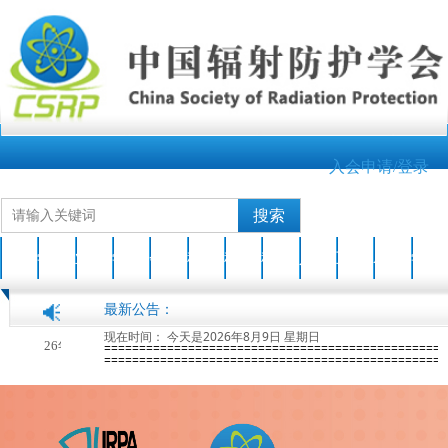
入会申请/登录
搜索
首页
学会介绍
业界新闻
学会动态
会员之家
科技成果
科普园地
科普活动
人才培养
互动交流
AOCRP-7
学会刊物
最新公告：
现在时间：
今天是2026年8月9日 星期日
关于开展2026年度中国辐射防护学会科学技术奖申报工作的通知
2026-04-17
=================================================
=================================================