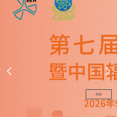
넳
넲
按钮