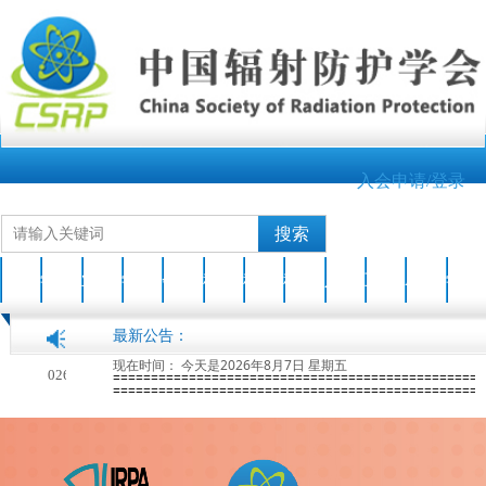
入会申请/登录
搜索
首页
学会介绍
业界新闻
学会动态
会员之家
科技成果
科普园地
科普活动
人才培养
互动交流
AOCRP-7
学会刊物
最新公告：
现在时间：
今天是2026年8月7日 星期五
关于开展2026年度中国辐射防护学会科学技术奖申报工作的通知
2026-04-17
=================================================
=================================================