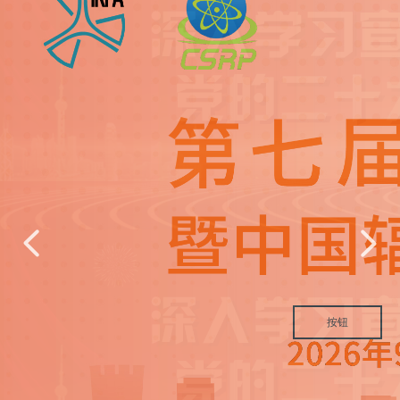
넳
넲
按钮