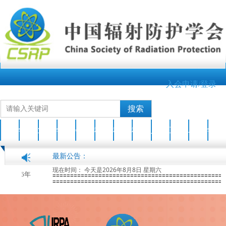
入会申请/登录
搜索
首页
学会介绍
业界新闻
学会动态
会员之家
科技成果
科普园地
科普活动
人才培养
互动交流
AOCRP-7
学会刊物
最新公告：
现在时间：
今天是2026年8月8日 星期六
关于开展2026年度中国辐射防护学会科学技术奖申报工作的通知
2026-04-17
第七届亚洲大洋洲辐
=================================================
=================================================